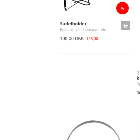
Andre kunder har netop set disse 
Sadelholder
Foldbar - pladsbesparende
108,00 DKK
128,00
T
k
S
3