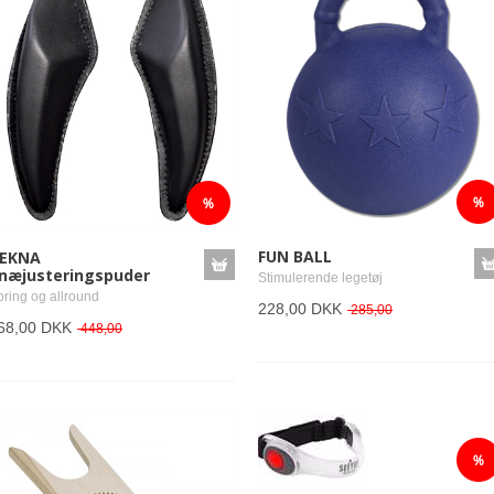
varer:
FUN BALL
EKNA
næjusteringspuder
Stimulerende legetøj
pring og allround
228,00 DKK
285,00
68,00 DKK
448,00