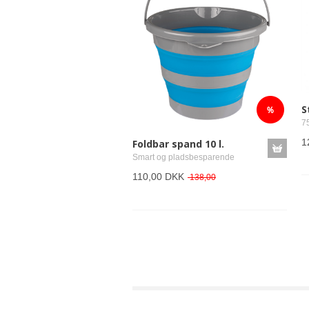
S
7
1
Foldbar spand 10 l.
Smart og pladsbesparende
110,00 DKK
138,00