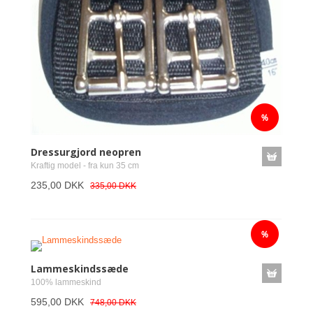
Dressurgjord neopren
Kraftig model - fra kun 35 cm
235,00 DKK
335,00 DKK
Lammeskindssæde
100% lammeskind
595,00 DKK
748,00 DKK