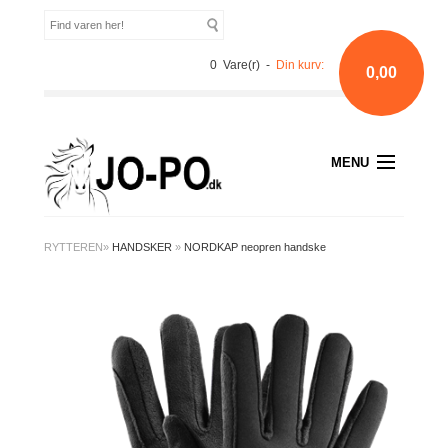
0 Vare(r) -
Din kurv:
0,00
MENU
RYTTEREN
»
HANDSKER
»
NORDKAP neopren handske