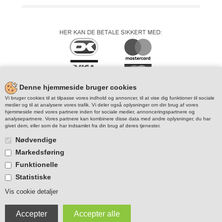
Denne hjemmeside bruger cookies
Vi bruger cookies til at tilpasse vores indhold og annoncer, til at vise dig funktioner til sociale
medier og til at analysere vores trafik. Vi deler også oplysninger om din brug af vores
hjemmeside med vores partnere inden for sociale medier, annonceringspartnere og
analysepartnere. Vores partnere kan kombinere disse data med andre oplysninger, du har
givet dem, eller som de har indsamlet fra din brug af deres tjenester.
Nødvendige
Markedsføring
Funktionelle
Statistiske
Vis cookie detaljer
© Copyright - JO-PO,dk. Videregivelse af billed/tekst kun ved
forudgående
aftale. Der tages forbehold for enhver type indtastningsfejl på
JO-PO.dk