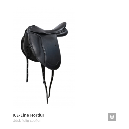
ICE-Line Hordur
Udskiftelig copfjern