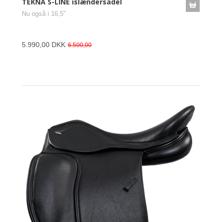
TEKNA S-LINE islændersadel
Nu også i 16,5"
5.990,00 DKK
6.500,00