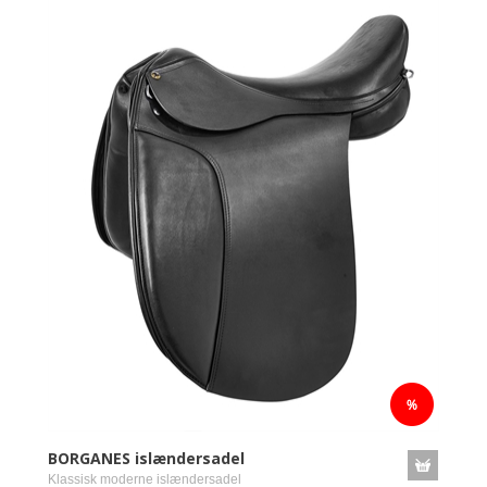
BORGANES islændersadel
Klassisk moderne islændersadel