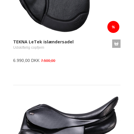
TEKNA LeTek islændersadel
Udskiftelig copfjern
6.990,00 DKK
7.500,00