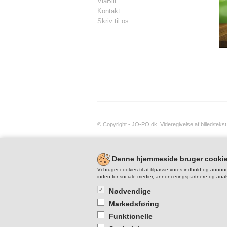
ViaBill
Kontakt
Skriv til os
© Copyright - JO-PO,dk. Videregivelse af billed/teks
Denne hjemmeside bruger cooki
Vi bruger cookies til at tilpasse vores indhold og annonc
inden for sociale medier, annonceringspartnere og anal
Nødvendige
Markedsføring
Funktionelle