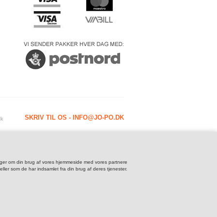
TS & BANDAGER
EPULL
LDRAGT
> HUND OG KAT
NGE
 OG REFLEKSER
_______________________________
TERING
KER
> KØB PORTO TIL OMBYTNING
EG
BILHOLDERE
> GAVEKORT
K & LASSO
GNTØJ
SKRIV TIL OS - INFO@JO-PO.DK
dk
lysninger om din brug af vores hjemmeside med vores partnere
ler som de har indsamlet fra din brug af deres tjenester.