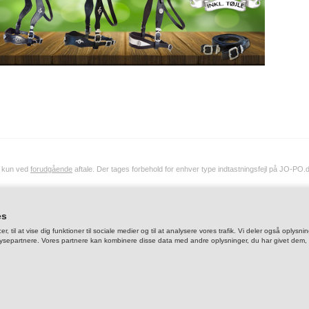
> KOLDBLOD XXL
> FENDERREMME
> KLOKKER, BOO
> SID
> HE
> GAMACHER
> LO
> LYS
> PLEJE
> VOL
> TAS
> FODER, GUF & L
> MO
> MUNDKURV
> PIS
> RE
t kun ved
forudgående
aftale. Der tages forbehold for enhver type indtastningsfejl på JO-PO.
es
er, til at vise dig funktioner til sociale medier og til at analysere vores trafik. Vi deler også op
ysepartnere. Vores partnere kan kombinere disse data med andre oplysninger, du har givet dem, el