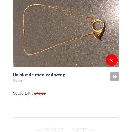
Halskæde med vedhæng
Gylden
50,00 DKK
248,00
<<< FORRIGE
NÆSTE >>>