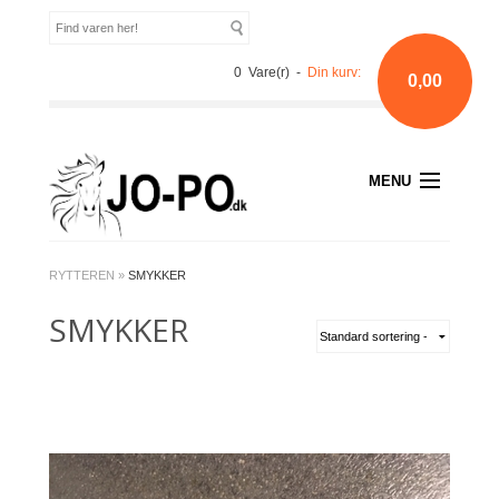
0 Vare(r) -
Din kurv:
0,00
MENU
RYTTEREN
»
SMYKKER
SMYKKER