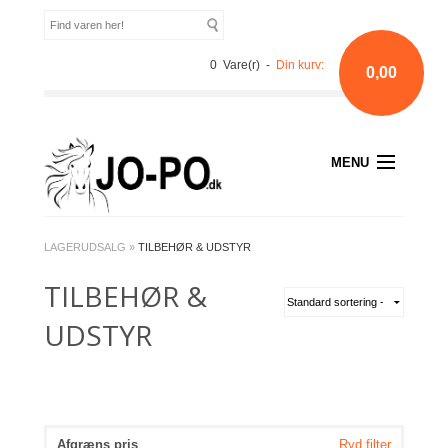
0 Vare(r) -
Din kurv:
0,00
MENU
LAGERUDSALG
»
TILBEHØR & UDSTYR
TILBEHØR &
UDSTYR
Afgræns pris
Ryd filter