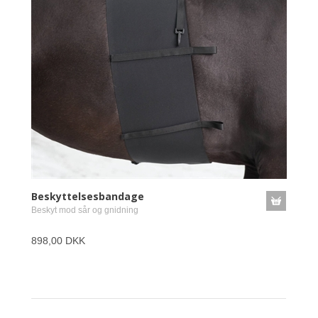
Beskyttelsesbandage
Beskyt mod sår og gnidning
898,00 DKK