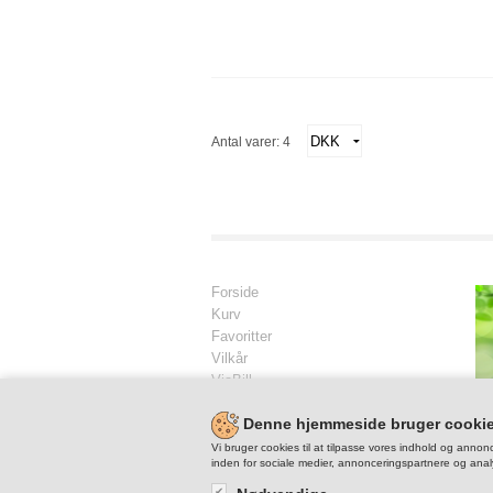
Antal varer: 4
Forside
Kurv
Favoritter
Vilkår
ViaBill
Kontakt
Denne hjemmeside bruger cooki
Skriv til os
Vi bruger cookies til at tilpasse vores indhold og annonc
inden for sociale medier, annonceringspartnere og anal