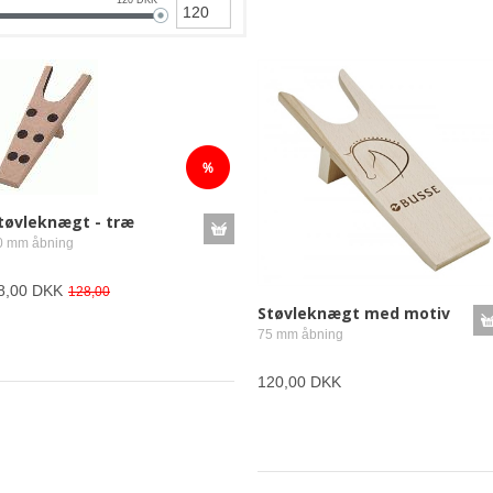
> KOLDBLOD XXL
> FENDERREMME
> KLOKKER, BOO
> SID
> HE
> GAMACHER
> LO
> LYS
> PLEJE
> VOL
> TAS
> FODER, GUF & L
> MO
> MUNDKURV
> PIS
> RE
tøvleknægt - træ
0 mm åbning
8,00 DKK
128,00
Støvleknægt med motiv
75 mm åbning
120,00 DKK