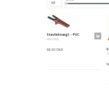
Støvleknægt - PVC
Med riller
S
88,00 DKK
7
9