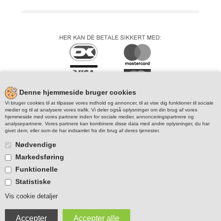
Denne hjemmeside bruger cookies
Vi bruger cookies til at tilpasse vores indhold og annoncer, til at vise dig funktioner til sociale
medier og til at analysere vores trafik. Vi deler også oplysninger om din brug af vores
hjemmeside med vores partnere inden for sociale medier, annonceringspartnere og
analysepartnere. Vores partnere kan kombinere disse data med andre oplysninger, du har
givet dem, eller som de har indsamlet fra din brug af deres tjenester.
Nødvendige
Markedsføring
Funktionelle
Statistiske
Vis cookie detaljer
© Copyright - JO-PO,dk. Videregivelse af billed/tekst kun ved
forudgående
aftale. Der tages forbehold for enhver type indtastningsfejl på
JO-PO.dk