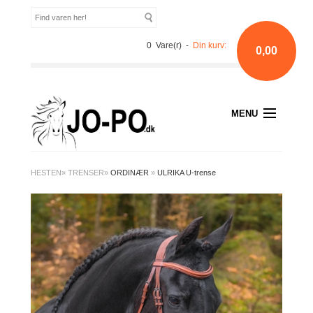
0 Vare(r) -
Din kurv:
0,00
MENU
HESTEN
»
TRENSER
»
ORDINÆR
»
ULRIKA U-trense