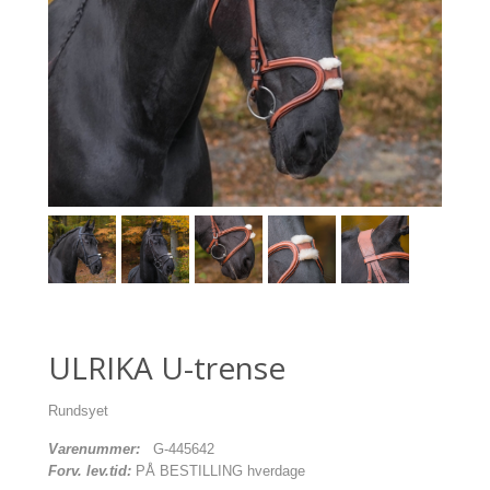
ULRIKA U-trense
Rundsyet
Varenummer:
G-445642
Forv. lev.tid:
PÅ BESTILLING hverdage