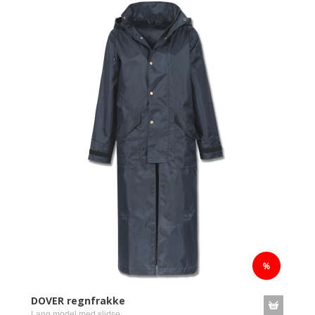
DOVER regnfrakke
Lang model med slidse