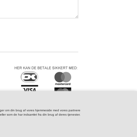
TS & BANDAGER
EPULL
LDRAGT
> HUND OG KAT
NGE
 OG REFLEKSER
_______________________________
TERING
KER
> KØB PORTO TIL OMBYTNING
EG
BILHOLDERE
> GAVEKORT
K & LASSO
GNTØJ
lysninger om din brug af vores hjemmeside med vores partnere
ler som de har indsamlet fra din brug af deres tjenester.