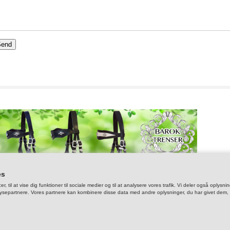
> KOLDBLOD XXL
> FENDERREMME
> KLOKKER, BOO
> SID
> HE
> GAMACHER
> LO
> LYS
> PLEJE
> VOL
> TAS
> FODER, GUF & L
> MO
> MUNDKURV
> PIS
> RE
es
er, til at vise dig funktioner til sociale medier og til at analysere vores trafik. Vi deler også op
ysepartnere. Vores partnere kan kombinere disse data med andre oplysninger, du har givet dem, el