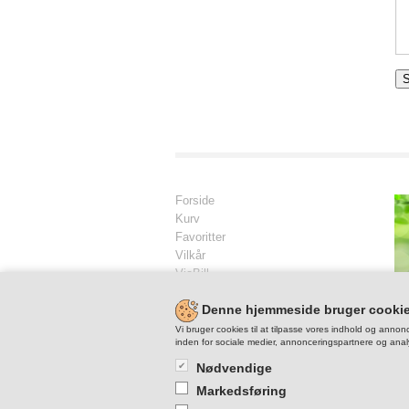
Forside
Kurv
Favoritter
Vilkår
ViaBill
Kontakt
Denne hjemmeside bruger cooki
Skriv til os
Vi bruger cookies til at tilpasse vores indhold og annonc
inden for sociale medier, annonceringspartnere og anal
Nødvendige
Markedsføring