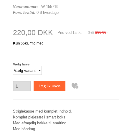
Varenummer:
W-155719
Forv. lev.tid:
0-8 hverdage
220,00 DKK
Pris ved
1
stk.
(Før
280,00
)
Vælg farve
Striglekasse med komplet indhold.
Komplet plejesæt i smart boks.
Med aftagelig bakke til småting.
Med håndtag.