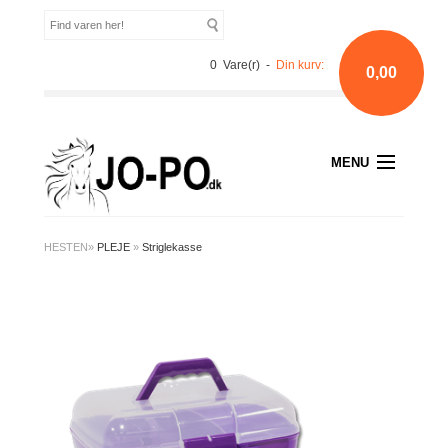
0 Vare(r) -
Din kurv:
0,00
MENU
HESTEN
»
PLEJE
»
Striglekasse