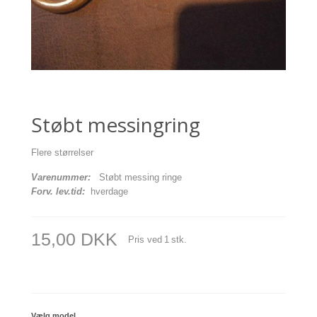
Støbt messingring
Flere størrelser
Varenummer:
Støbt messing ringe
Forv. lev.tid:
hverdage
15,00 DKK
Pris ved
1
stk.
Vælg model