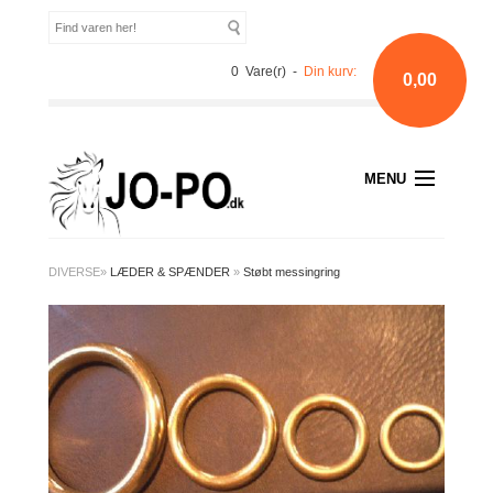
0 Vare(r) -
Din kurv:
0,00
MENU
DIVERSE
»
LÆDER & SPÆNDER
»
Støbt messingring