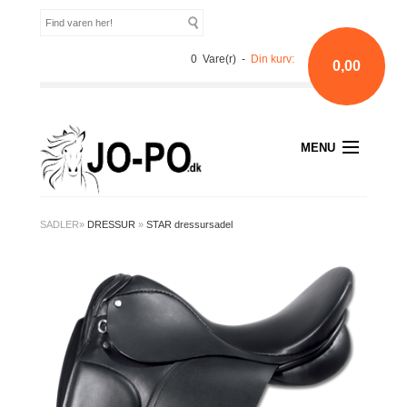
0 Vare(r) -
Din kurv:
0,00
MENU
SADLER
»
DRESSUR
»
STAR dressursadel