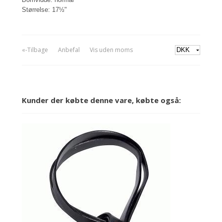
Størrelse: 17½"
«-Tilbage
Anbefal
Vis uden moms
Kunder der købte denne vare, købte også: