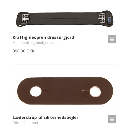
Kraftig neopren dressurgjord
Med elastik og kraftige spænder
398,00 DKK
Læderstrop til sikkerhedsbøjler
Pris er for et sæt