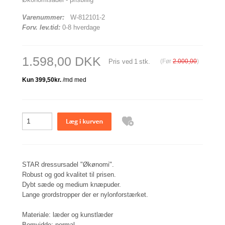
Varenummer:
W-812101-2
Forv. lev.tid:
0-8 hverdage
1.598,00 DKK
Pris ved
1
stk.
(Før
2.000,00
)
STAR dressursadel "Økønomi".
Robust og god kvalitet til prisen.
Dybt sæde og medium knæpuder.
Lange grordstropper der er nylonforstærket.
Materiale: læder og kunstlæder
Bomvidde: normal