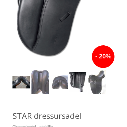
- 20
%
STAR dressursadel
Økonomisadel - prisbillig