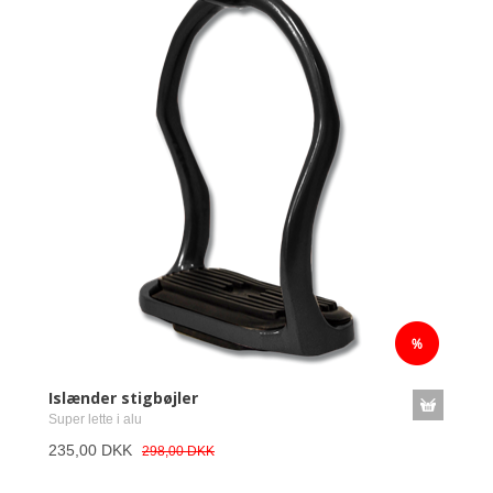
Islænder stigbøjler
Super lette i alu
235,00 DKK
298,00 DKK