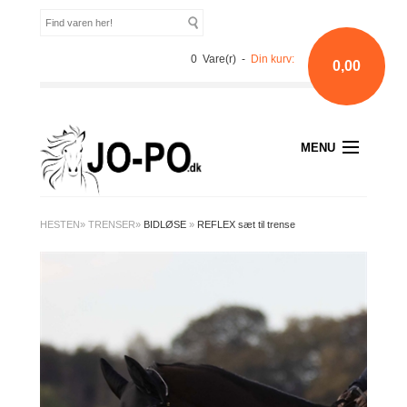
0 Vare(r) -
Din kurv:
0,00
MENU
HESTEN
»
TRENSER
»
BIDLØSE
»
REFLEX sæt til trense