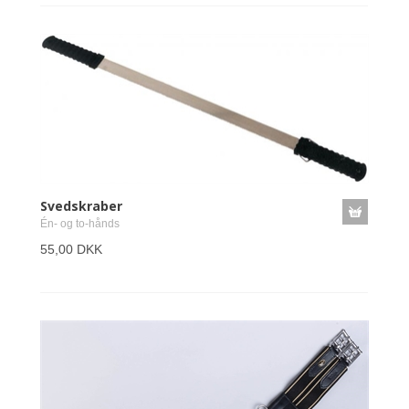
Svedskraber
Én- og to-hånds
55,00 DKK