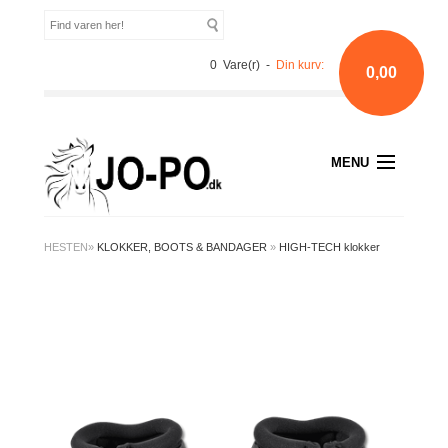
0 Vare(r) -
Din kurv:
0,00
MENU
HESTEN
»
KLOKKER, BOOTS & BANDAGER
»
HIGH-TECH klokker