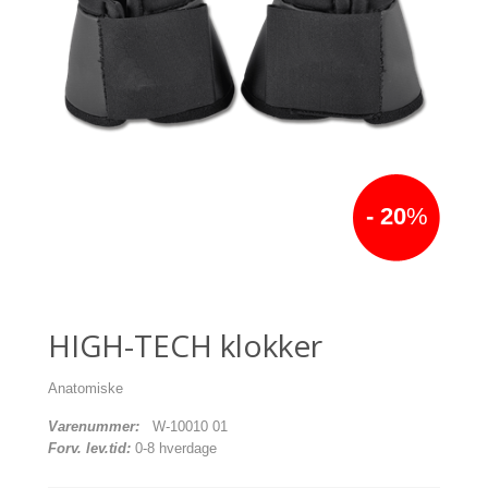
- 20
%
HIGH-TECH klokker
Anatomiske
Varenummer:
W-10010 01
Forv. lev.tid:
0-8 hverdage