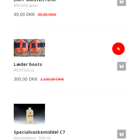
600-650 gram
49,00 DKK
65,00 DKK
Læder boots
RESTSALG
300,00 DKK
1.100,00 DKK
Specialvaskemiddel C7
Koncentreret - 500 ml.