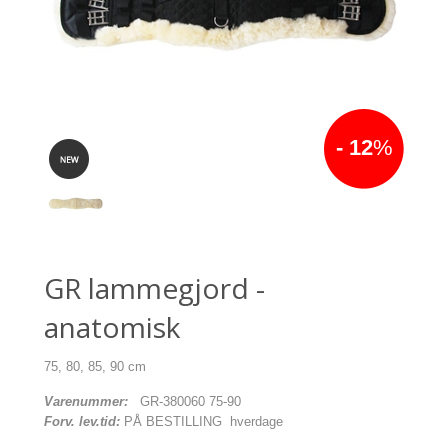
- 12
%
GR lammegjord -
anatomisk
75, 80, 85, 90 cm
Varenummer:
GR-380060 75-90
Forv. lev.tid:
PÅ BESTILLING hverdage