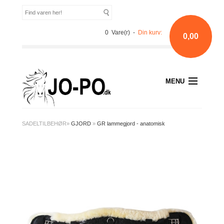
0 Vare(r) -
Din kurv:
0,00
MENU
SADELTILBEHØR
»
GJORD
»
GR lammegjord - anatomisk