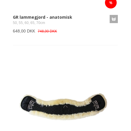
GR lammegjord - anatomisk
50, 55, 60, 65, 70cm
648,00 DKK
748,00 DKK