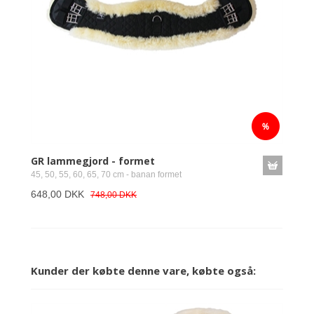
GR lammegjord - formet
45, 50, 55, 60, 65, 70 cm - banan formet
648,00 DKK
748,00 DKK
Kunder der købte denne vare, købte også: