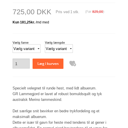
725,00 DKK
Pris ved
1
stk.
(Før
825,00
)
Vælg farve
Vælg længde
Specielt velegnet til runde hest, med lidt albuerum.
GR Lammegjord er lavet af robust bomuldsquilt og tyk
australsk Merino lammeskind.
Det særlige snit bevirker en bedre trykfordeling og et
maksimalt albuerum.
Dette er især til gavn for heste med tendens til at gener i