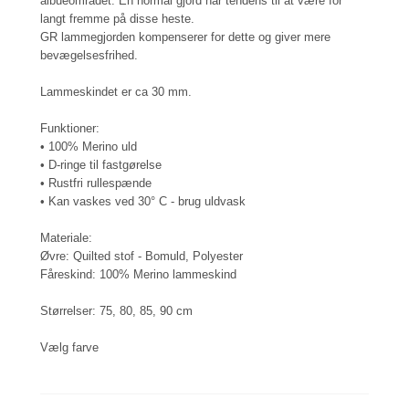
albueområdet. En normal gjord har tendens til at være for
langt fremme på disse heste.
GR lammegjorden kompenserer for dette og giver mere
bevægelsesfrihed.
Lammeskindet er ca 30 mm.
Funktioner:
• 100% Merino uld
• D-ringe til fastgørelse
• Rustfri rullespænde
• Kan vaskes ved 30° C - brug uldvask
Materiale:
Øvre: Quilted stof - Bomuld, Polyester
Fåreskind: 100% Merino lammeskind
Størrelser: 75, 80, 85, 90 cm
Vælg farve