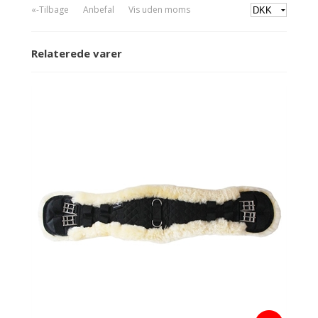
«-Tilbage
Anbefal
Vis uden moms
Relaterede varer