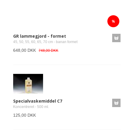
GR lammegjord - formet
45, 50, 55, 60, 65, 70 cm - banan formet
648,00 DKK
748,00 DKK
Specialvaskemiddel C7
Koncentreret - 500 ml.
125,00 DKK