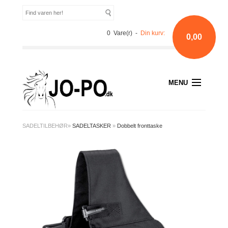
0 Vare(r) -
Din kurv:
0,00
MENU
SADELTILBEHØR
»
SADELTASKER
»
Dobbelt fronttaske