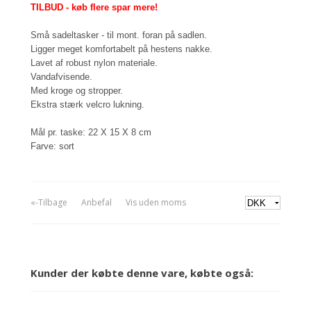
TILBUD - køb flere spar mere!
Små sadeltasker - til mont. foran på sadlen.
Ligger meget komfortabelt på hestens nakke.
Lavet af robust nylon materiale.
Vandafvisende.
Med kroge og stropper.
Ekstra stærk velcro lukning.
Mål pr. taske: 22 X 15 X 8 cm
Farve: sort
«-Tilbage
Anbefal
Vis uden moms
Kunder der købte denne vare, købte også: