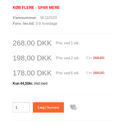
KØB FLERE - SPAR MERE
Varenummer:
W-110103
Forv. lev.tid:
0-8 hverdage
268,00 DKK
Pris ved
1
stk.
198,00 DKK
Pris ved
2
stk.
(Før
268,00
)
178,00 DKK
Pris ved
6
stk.
(Før
268,00
)