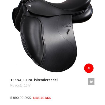
TEKNA S-LINE islændersadel
Nu også i 16,5"
5.990,00 DKK
6.500,00 DKK