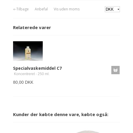
«-Tilbage
Anbefal
Vis uden moms
Relaterede varer
Specialvaskemiddel C7
Koncentreret - 250 ml.
80,00 DKK
Kunder der købte denne vare, købte også: