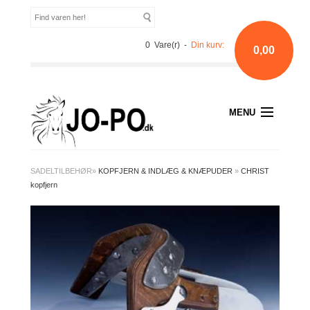
0 Vare(r) -
Din kurv:
0,00
MENU
SADELTILBEHØR
»
KOPFJERN & INDLÆG & KNÆPUDER
»
CHRIST
kopfjern